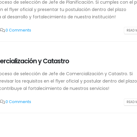
eso de selección de Jefe de Planificación. Si cumples con el pe
en el flyer oficial y presentar tu postulación dentro del plazo
al desarrollo y fortalecimiento de nuestra institución!
0 Comments
READ M
CAPACITACIÓN PORTOAGUAS EP
Convocatoria Laboral Jef
Planificación
junio 8, 2026
agosto 5, 2026
rcialización y Catastro
RENDICION DE CUENTAS 2025
ceso de selección de Jefe de Comercialización y Catastro. Si
Convocatoria laboral Jefe
mayo 14, 2026
Comercialización y Catas
visar los requisitos en el flyer oficial y postular dentro del plazo
agosto 5, 2026
ontribuye al fortalecimiento de nuestros servicios!
¡SEGUIMOS DE FIESTA!
febrero 20, 2026
#RendiciónDeCuentas20
0 Comments
READ M
junio 8, 2026