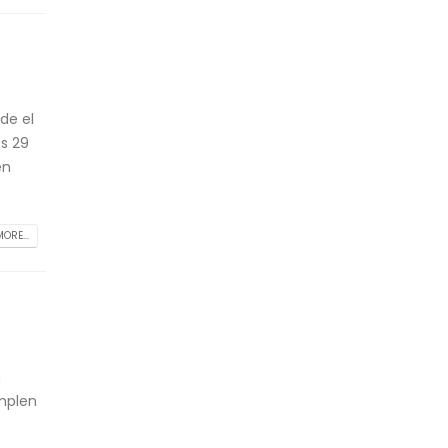
de el
s 29
en
ORE...
a
umplen