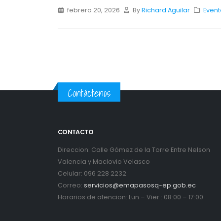
febrero 20, 2026
By
Richard Aguilar
Event
Contáctenos
CONTACTO
Direccion: Calle Gómez de la Torre Entre Nelson
Valencia y Maclovio Velasco
Celular: 096 228 2232
Correo:
servicios@emapasosq-ep.gob.ec
Horarios de atencion: Lun – Vier : 08:00 – 17:00