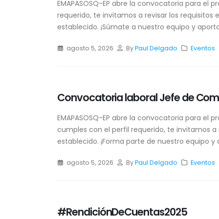
EMAPASOSQ-EP abre la convocatoria para el proc
requerido, te invitamos a revisar los requisitos 
establecido. ¡Súmate a nuestro equipo y aporta 
agosto 5, 2026
By
Paul Delgado
Eventos
Convocatoria Laboral Jefe de
Planificación
agosto 5, 2026
Convocatoria laboral Jefe de Come
EMAPASOSQ-EP abre la convocatoria para el pro
Convocatoria laboral Jefe de
Comercialización y Catastro
cumples con el perfil requerido, te invitamos a re
agosto 5, 2026
establecido. ¡Forma parte de nuestro equipo y c
#RendiciónDeCuentas2025
agosto 5, 2026
By
Paul Delgado
Eventos
junio 8, 2026
#RendiciónDeCuentas2025