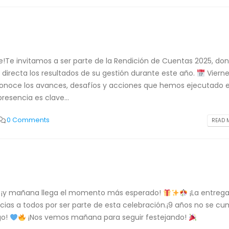
!Te invitamos a ser parte de la Rendición de Cuentas 2025, don
irecta los resultados de su gestión durante este año.
Vierne
Conoce los avances, desafíos y acciones que hemos ejecutado 
resencia es clave...
0 Comments
READ M
le… ¡y mañana llega el momento más esperado!
¡La entreg
cias a todos por ser parte de esta celebración.¡9 años no se c
go!
¡Nos vemos mañana para seguir festejando!