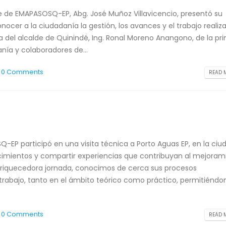
te de EMAPASOSQ-EP, Abg. José Muñoz Villavicencio, presentó su
ocer a la ciudadanía la gestión, los avances y el trabajo realiz
 del alcalde de Quinindé, Ing. Ronal Moreno Anangono, de la pr
nía y colaboradores de...
0 Comments
READ M
-EP participó en una visita técnica a Porto Aguas EP, en la ciu
nocimientos y compartir experiencias que contribuyan al mejoram
enriquecedora jornada, conocimos de cerca sus procesos
 trabajo, tanto en el ámbito teórico como práctico, permitiéndo
0 Comments
READ M