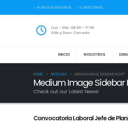
ACERCA DE NOSOTROS
CONTÁCTENOS
Lun - Vier: 08:00 – 17:00
Sáb y Dom: Cerrado
INICIO
NOSOTROS
DEN
HOME
NOTICIAS
MEDIUM IMAGE SIDEBAR RIGHT
Medium Image Sidebar 
Check out our Latest News!
Convocatoria Laboral Jefe de Plan