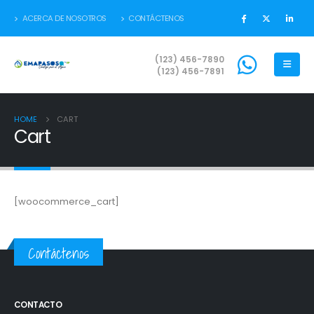
ACERCA DE NOSOTROS
CONTÁCTENOS
(123) 456-7890
(123) 456-7891
HOME
CART
Cart
[woocommerce_cart]
Contáctenos
CONTACTO