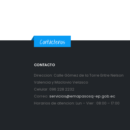
Contáctenos
CONTACTO
Direccion: Calle Gómez de la Torre Entre Nelson
Valencia y Maclovio Velasco
Celular: 096 228 2232
Correo:
servicios@emapasosq-ep.gob.ec
Horarios de atencion: Lun – Vier : 08:00 – 17:00