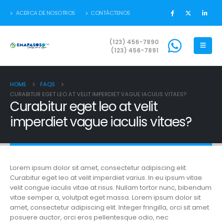
ACERCA DE NOSOTROS
CONTÁCTENOS
(123) 456-7890
(123) 456-7891
HOME
FAQS
CURABITUR EGET LEO AT VELIT IMPERDIET VAGUE IACULIS VITAES?
Curabitur eget leo at velit
imperdiet vague iaculis vitaes?
Lorem ipsum dolor sit amet, consectetur adipiscing elit.
Curabitur eget leo at velit imperdiet varius. In eu ipsum vitae
velit congue iaculis vitae at risus. Nullam tortor nunc, bibendum
vitae semper a, volutpat eget massa. Lorem ipsum dolor sit
amet, consectetur adipiscing elit. Integer fringilla, orci sit amet
posuere auctor, orci eros pellentesque odio, nec