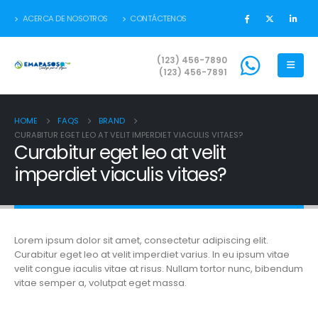
ACERCA DE NOSOTROS
CONTÁCTENOS
(123) 456-7890
(123) 456-7891
HOME
FAQS
BRAND
CURABITUR EGET LEO AT VELIT IMPERDIET VIACULIS VITAES?
Curabitur eget leo at velit
imperdiet viaculis vitaes?
Lorem ipsum dolor sit amet, consectetur adipiscing elit.
Curabitur eget leo at velit imperdiet varius. In eu ipsum vitae
velit congue iaculis vitae at risus. Nullam tortor nunc, bibendum
vitae semper a, volutpat eget massa.