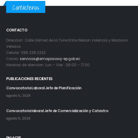
Contáctenos
CONTACTO
Direccion: Calle Gómez de la Torre Entre Nelson Valencia y Maclovio
Velasco
Celular: 096 228 2232
Correo:
servicios@emapasosq-ep.gob.ec
Horarios de atencion: Lun – Vier : 08:00 – 17:00
PUBLICACIONES RECIENTES
Convocatoria Laboral Jefe de Planificación
agosto 5, 2026
Convocatoria laboral Jefe de Comercialización y Catastro
agosto 5, 2026