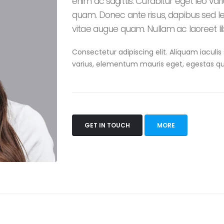
enim ac sagittis. Curabitur eget leo v
quam. Donec ante risus, dapibus sed lec
vitae augue quam. Nullam ac laoreet li
Consectetur adipiscing elit. Aliquam iaculis
varius, elementum mauris eget, egestas q
GET IN TOUCH
MORE