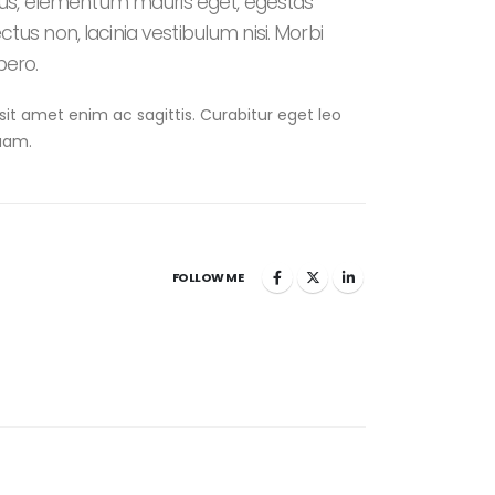
arius, elementum mauris eget, egestas
tus non, lacinia vestibulum nisi. Morbi
bero.
 sit amet enim ac sagittis. Curabitur eget leo
uam.
FOLLOW ME