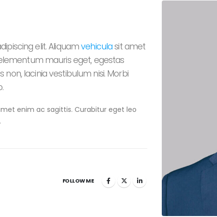
ipiscing elit. Aliquam
vehicula
sit amet
s, elementum mauris eget, egestas
non, lacinia vestibulum nisi. Morbi
.
 amet enim ac sagittis. Curabitur eget leo
.
FOLLOW ME