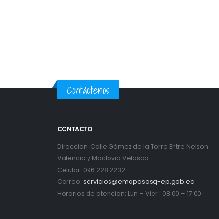
Contáctenos
CONTACTO
Direccion: Calle Gómez de la Torre Entre Nelson
Valencia y Maclovio Velasco
Celular: 096 228 2232
Correo:
servicios@emapasosq-ep.gob.ec
Horarios de atencion: Lun – Vier : 08:00 – 17:00