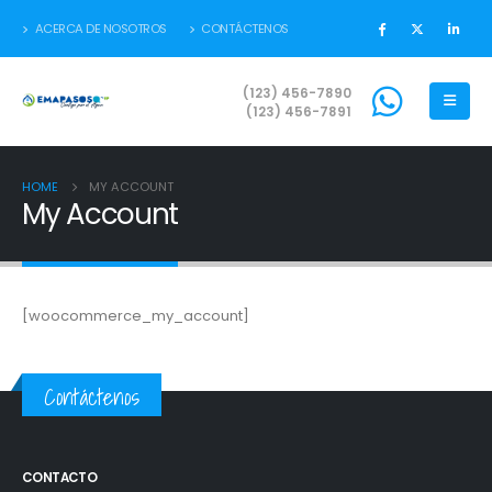
ACERCA DE NOSOTROS
CONTÁCTENOS
(123) 456-7890
(123) 456-7891
HOME
MY ACCOUNT
My Account
[woocommerce_my_account]
Contáctenos
CONTACTO