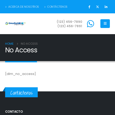
ACERCA DE NOSOTROS
CONTÁCTENOS
(123) 456-7890
(123) 456-7891
HOME
NO ACCESS
No Access
[dlm_no_access]
Contáctenos
CONTACTO