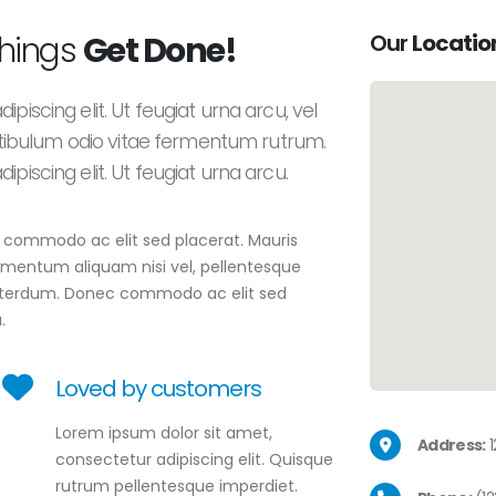
things
Get Done!
Our
Locatio
piscing elit. Ut feugiat urna arcu, vel
ibulum odio vitae fermentum rutrum.
piscing elit. Ut feugiat urna arcu.
ec commodo ac elit sed placerat. Mauris
elementum aliquam nisi vel, pellentesque
t interdum. Donec commodo ac elit sed
.
Loved by customers
Lorem ipsum dolor sit amet,
Address:
1
consectetur adipiscing elit. Quisque
rutrum pellentesque imperdiet.