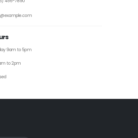
3) 456-7890
l@example.com
urs
iday 9am to 5pm
9am to 2pm
sed