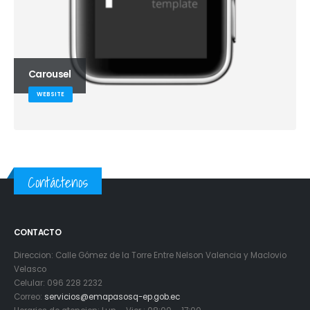
Carousel
WEBSITE
Contáctenos
CONTACTO
Direccion: Calle Gómez de la Torre Entre Nelson Valencia y Maclovio
Velasco
Celular: 096 228 2232
Correo:
servicios@emapasosq-ep.gob.ec