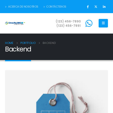
ACERCA DE NOSOTROS
CONTÁCTENOS
(123) 456-7890
(123) 456-7891
HOME
PORTFOLIO
BACKEND
Backend