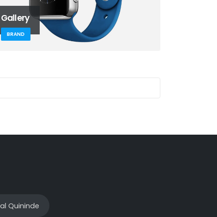
Gallery
BRAND
al Quininde