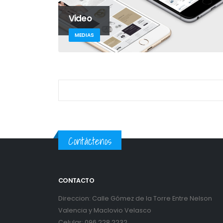
Video
MEDIAS
Contáctenos
CONTACTO
Direccion: Calle Gómez de la Torre Entre Nelson
Valencia y Maclovio Velasco
Celular: 096 228 2232