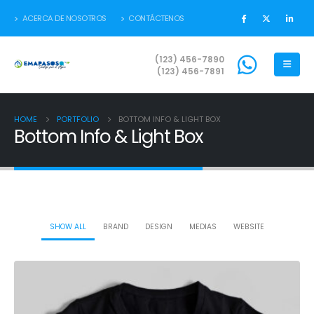
ACERCA DE NOSOTROS
CONTÁCTENOS
(123) 456-7890
(123) 456-7891
HOME
PORTFOLIO
BOTTOM INFO & LIGHT BOX
Bottom Info & Light Box
SHOW ALL
BRAND
DESIGN
MEDIAS
WEBSITE