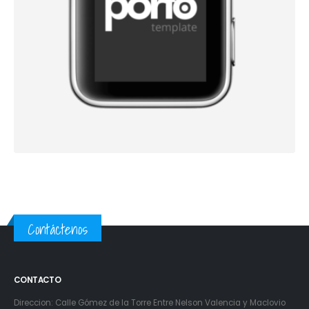
Contáctenos
CONTACTO
Direccion: Calle Gómez de la Torre Entre Nelson Valencia y Maclovio