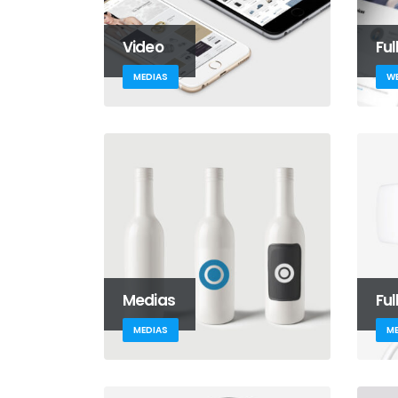
Video
Ful
MEDIAS
WE
Medias
Ful
MEDIAS
ME