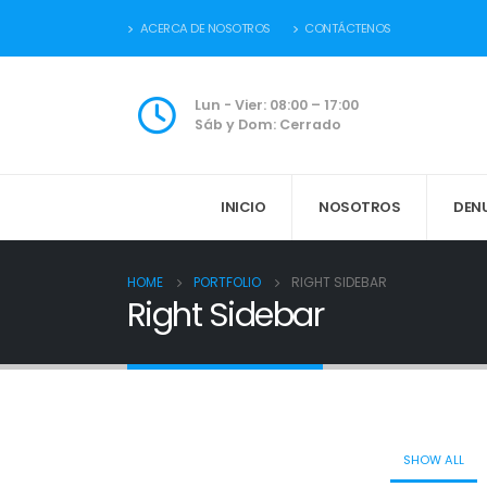
ACERCA DE NOSOTROS
CONTÁCTENOS
Lun - Vier: 08:00 – 17:00
Sáb y Dom: Cerrado
INICIO
NOSOTROS
DEN
HOME
PORTFOLIO
RIGHT SIDEBAR
Right Sidebar
SHOW ALL