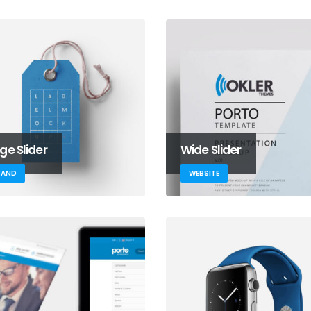
CAPACITACIÓN PORTOAGUAS EP
Convocatoria Laboral J
Planificación
junio 8, 2026
agosto 5, 2026
RENDICION DE CUENTAS 2025
ge Slider
Wide Slider
Convocatoria laboral J
mayo 14, 2026
Comercialización y Cat
RAND
WEBSITE
agosto 5, 2026
¡SEGUIMOS DE FIESTA!
febrero 20, 2026
#RendiciónDeCuentas
junio 8, 2026