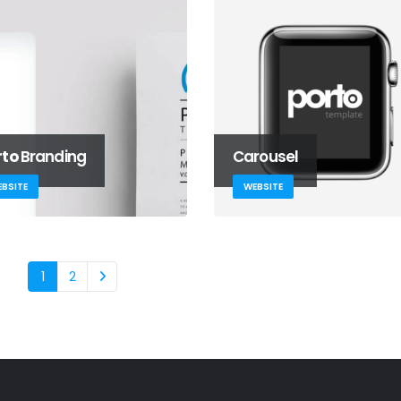
rto
Branding
Carousel
BSITE
WEBSITE
1
2