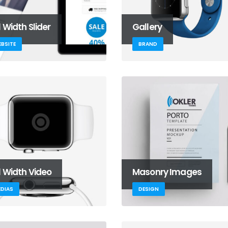
l Width Slider
Gallery
BSITE
BRAND
l Width Video
Masonry Images
DIAS
DESIGN