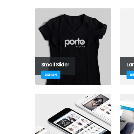
Convocatoria Laboral Jefe de
Planificación
agosto 5, 2026
Small Slider
Lar
Convocatoria laboral Jefe de
Comercialización y Catastro
DESIGN
B
agosto 5, 2026
#RendiciónDeCuentas2025
junio 8, 2026