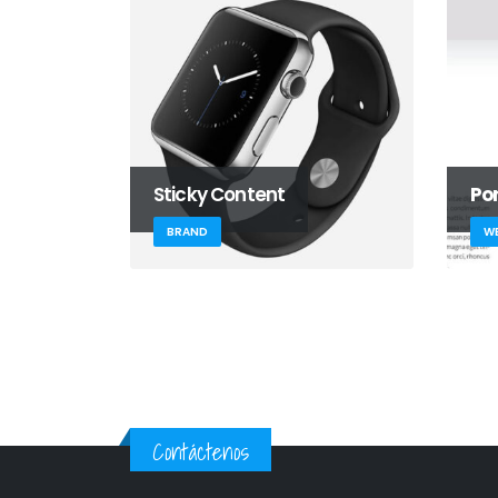
Sticky Content
Po
BRAND
WE
Contáctenos