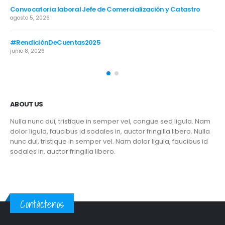
Convocatoria laboral Jefe de Comercialización y Catastro
RE
agosto 5, 2026
may
#RendiciónDeCuentas2025
junio 8, 2026
feb
ABOUT US
Nulla nunc dui, tristique in semper vel, congue sed ligula. Nam
dolor ligula, faucibus id sodales in, auctor fringilla libero. Nulla
nunc dui, tristique in semper vel. Nam dolor ligula, faucibus id
sodales in, auctor fringilla libero.
Contáctenos