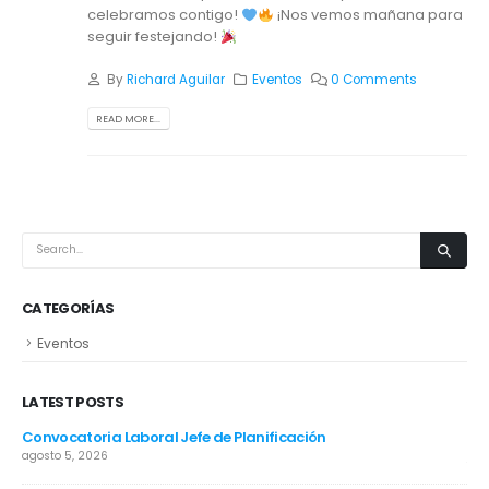
celebramos contigo!
¡Nos vemos mañana para
seguir festejando!
By
Richard Aguilar
Eventos
0 Comments
READ MORE...
CATEGORÍAS
Eventos
LATEST POSTS
Convocatoria Laboral Jefe de Planificación
CA
agosto 5, 2026
jun