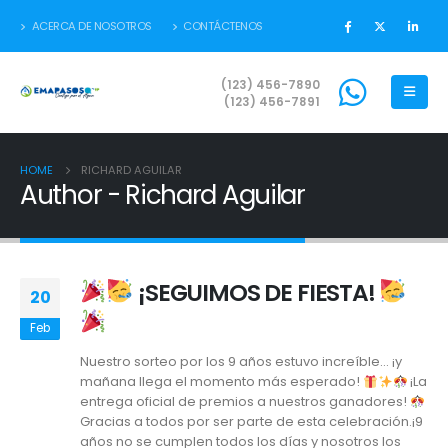
ACERCA DE NOSOTROS
CONTÁCTENOS
(123) 456-7890
(123) 456-7891
HOME
RICHARD AGUILAR
Author - Richard Aguilar
¡SEGUIMOS DE FIESTA!
20
Feb
Nuestro sorteo por los 9 años estuvo increíble… ¡y
mañana llega el momento más esperado!
¡La
entrega oficial de premios a nuestros ganadores!
Gracias a todos por ser parte de esta celebración.¡9
años no se cumplen todos los días y nosotros los