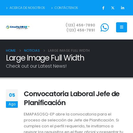
ACERCA DE NOSOTROS
CONTÁCTENOS
(123) 456-7890
(123) 456-7891
HOME
NOTICIAS
LARGE IMAGE FULL WIDTH
Large Image Full Width
Check out our Latest News!
Convocatoria Laboral Jefe de
05
Planificación
Ago
EMAPASOSQ-EP abre la convocatoria para el
proceso de selección de Jefe de Planificación. Si
cumples con el perfil requerido, te invitamos a
revisar los requisitos en el flyer oficial y presentar tu